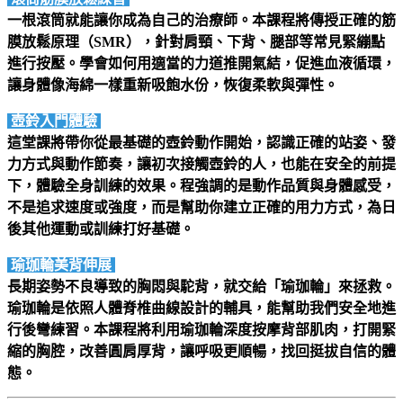
一根滾筒就能讓你成為自己的治療師。本課程將傳授正確的筋
膜放鬆原理（SMR），針對肩頸、下背、腿部等常見緊繃點
進行按壓。學會如何用適當的力道推開氣結，促進血液循環，
讓身體像海綿一樣重新吸飽水份，恢復柔軟與彈性。
壺鈴入門體驗
這堂課將帶你從最基礎的壺鈴動作開始，認識正確的站姿、發
力方式與動作節奏，讓初次接觸壺鈴的人，也能在安全的前提
下，體驗全身訓練的效果。程強調的是動作品質與身體感受，
不是追求速度或強度，而是幫助你建立正確的用力方式，為日
後其他運動或訓練打好基礎。
瑜珈輪美背伸展
長期姿勢不良導致的胸悶與駝背，就交給「瑜珈輪」來拯救。
瑜珈輪是依照人體脊椎曲線設計的輔具，能幫助我們安全地進
行後彎練習。本課程將利用瑜珈輪深度按摩背部肌肉，打開緊
縮的胸腔，改善圓肩厚背，讓呼吸更順暢，找回挺拔自信的體
態。