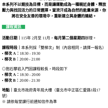
本系列不以競技為目標，而是讓運動成為一種親近身體、釋放
壓力與找回活力的日常選擇。當流汗成為自然的能量來源，你
將在安全友善的環境中，重新建立與身體的連結。
課程資訊
活動日期｜
115年 2月至 11月，
每月第二個星期四
辦理。
課程時段｜
本系列採「雙梯次」制（內容相同，請擇一報名）
•
梯次 A：
18:30 - 19:30
•
梯次 B：
20:00 - 21:00
◎抱石攀岩入門因課程較長，時段如下
•
梯次 A：
18:30 - 20:00
•
梯次 B：
20:00 - 21:30
地點｜
臺北市政府青年局大樓（臺北市中正區仁愛路1段17
號）
※ 請依每堂課行前通知信件為準