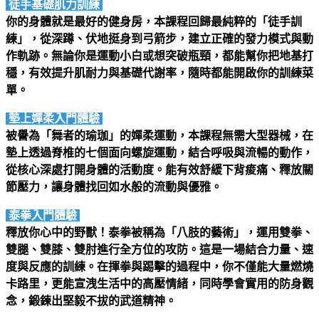
徒手基礎肌力訓練
你的身體就是最好的健身房，本課程回歸最純粹的「徒手訓
練」，從深蹲、伏地挺身到弓箭步，建立正確的發力模式與動
作軌跡。無論你是運動小白或想突破瓶頸，都能幫你把地基打
穩，有效提升肌耐力與基礎代謝率，隨時都能開啟你的訓練菜
單。
墊上嬋柔入門體驗
被譽為「舞者的瑜珈」的嬋柔運動，本課程無需大型器械，在
墊上透過脊椎的七個面向螺旋運動，結合呼吸與流暢的動作，
從核心深處打開身體的活動度。能有效舒緩下背痠痛、釋放關
節壓力，讓身體找回如水般的流動與優雅。
泰拳入門體驗
釋放你心中的野獸！泰拳被稱為「八肢的藝術」，運用雙拳、
雙腿、雙膝、雙肘進行全方位的攻防。這是一場結合力量、速
度與反應的訓練。在揮拳與踢擊的過程中，你不僅能大量燃燒
卡路里，更能宣洩生活中的高壓情緒，同時學會實用的防身觀
念，鍛鍊出堅毅不拔的武道精神。