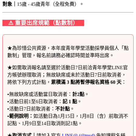
對象｜
15歲 - 45歲青年（全程免費）。
⚠️ 重要出席規範（點數制）
★為珍惜公共資源，本年度青年學堂活動採學員個人「點
數制」管理，報名前請務必確認時間並準時出席。
★如需取消報名請至遲於活動日7日前洽青年學堂LINE官
方帳號辦理取消；無故缺席或未於活動日7日前取消者，
將依下列方式計點，
累積滿 3 點將暫停報名資格 60 天
：
•
無故缺席或活動當日取消者：
計2點
。
•
活動日前1至6日取消者：
記 1 點
。
•
活動日7日前取消者：
不計點
。
•範例說明：
如活動日為1月15日，1月8日（含）前取消不
記點、1月9日至14日取消則記1點。
★
取消方式｜
請加入官方
LINE@ (@tpyd)
告知課程名稱