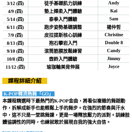
Andy
3/12 (四)
徒手基礎肌力訓練
Kai
4/9 (四)
墊上嬋柔入門體驗
Sam
5/14 (四)
泰拳入門體驗
6/11 (四)
跑步姿勢基礎調整
楊仲哲
Christine
7/9 (四)
皮拉提斯核心訓練
Double 8
8/13 (四)
抱石攀岩入門
Candy
9/10 (四)
滾筒筋膜放鬆練習
Jimmy
10/8 (四)
壺鈴入門體驗
Joyce
11/12 (四)
瑜珈輪美背伸展
課程詳細介紹
K-POP韓流熱舞「GO」
本課程精選時下最熱門的K-POP金曲，將看似複雜的舞蹈動
作，拆解成新手也能輕鬆上手的舞步。在強烈的節奏與汗水
中，這不只是一堂跳舞課，更是一場釋放壓力的派對。訓練肢
體協調性的同時，也練就敢於展現自我的強大自信。