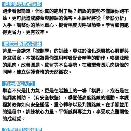
跑步姿勢基礎調整
跑步看似簡單，但你真的跑對了嗎？錯誤的姿勢不僅讓你跑不
遠，更可能造成膝蓋與腳踝的傷害。本課程將從「步態分析」
入手，調整你的落地重心、擺臂幅度與呼吸節奏。學習如何跑
得更省力、更有效率。
皮拉提斯核心訓練
這是一套講求「控制學」的訓練，專注於強化深層核心肌群與
骨盆穩定。本課程將帶你運用呼吸配合精準的動作，喚醒沈睡
的肌肉，改善圓肩、駝背等不良姿勢，在雕塑修長肌肉線條的
同時，建立保護脊椎的天然鐵衣。
抱石攀岩入門
攀岩不只是比力氣，更是在岩牆上的一場「棋局」。抱石是在
無繩索輔助下（有安全軟墊），攀登低高度路線的運動。本課
程將教你如何安全墜落、重心轉移以及判讀路線。在手腳並用
的過程中，訓練核心力量、平衡感與專注力，享受攻克難關後
的成就感。
滾筒筋膜放鬆練習