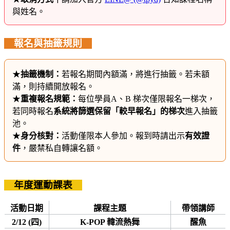
與姓名。
報名與抽籤規則
★
抽籤機制：
若報名期間內額滿，將進行抽籤。若未額
滿，則持續開放報名。
★
重複報名規範：
每位學員A、B 梯次僅限報名一梯次，
若同時報名
系統將篩選保留「較早報名」的梯次
進入抽籤
池。
★
身分核對：
活動僅限本人參加。報到時請出示
有效證
件
，嚴禁私自轉讓名額。
年度運動課表
活動日期
課程主題
帶領講師
2/12 (四)
K-POP 韓流熱舞
醒魚